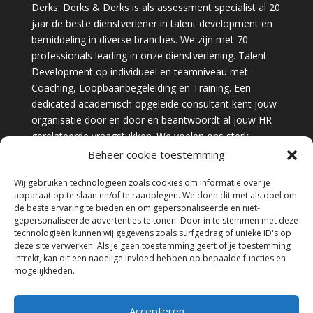
Derks. Derks & Derks is als assessment specialist al 20
jaar de beste dienstverlener in talent development en
bemiddeling in diverse branches. We zijn met 70
professionals leading in onze dienstverlening. Talent
Development op individueel en teamniveau met
Coaching, Loopbaanbegeleiding en Training. Een
dedicated academisch opgeleide consultant kent jouw
organisatie door en door en beantwoordt al jouw HR
gerelateerde vraagstukken. We voelen ons sterk
verantwoordelijk voor onze bijdrage aan jouw succes.
Beheer cookie toestemming
Meer informatie?
www.derksenderks.nl
Wij gebruiken technologieën zoals cookies om informatie over je
apparaat op te slaan en/of te raadplegen. We doen dit met als doel om
de beste ervaring te bieden en om gepersonaliseerde en niet-
gepersonaliseerde advertenties te tonen. Door in te stemmen met deze
technologieën kunnen wij gegevens zoals surfgedrag of unieke ID's op
deze site verwerken. Als je geen toestemming geeft of je toestemming
© Automotive Assessment |
Algemene
intrekt, kan dit een nadelige invloed hebben op bepaalde functies en
Voorwaarden
|
Privacystatement
|
mogelijkheden.
Cookiestatement
|
Cookie settings
|
Webdesign
This site is protected by reCAPTCHA and the Google
Privacy Policy
and
Terms of Service
apply.
Accepteren